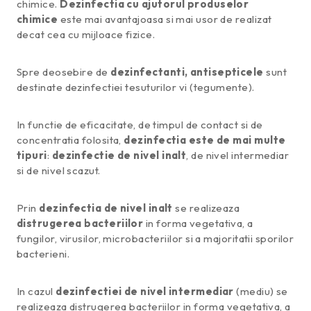
chimice.
Dezinfectia cu ajutorul produselor
chimice
este mai avantajoasa si mai usor de realizat
decat cea cu mijloace fizice.
Spre deosebire de
dezinfectanti, antisepticele
sunt
destinate dezinfectiei tesuturilor vi (tegumente).
In functie de eficacitate, de timpul de contact si de
concentratia folosita,
dezinfectia este de mai multe
tipuri
:
dezinfectie de nivel inalt
, de nivel intermediar
si de nivel scazut.
Prin
dezinfectia de nivel inalt
se realizeaza
distrugerea bacteriilor
in forma vegetativa, a
fungilor, virusilor, microbacteriilor si a majoritatii sporilor
bacterieni.
In cazul
dezinfectiei de nivel intermediar
(mediu) se
realizeaza distrugerea bacteriilor in forma vegetativa, a