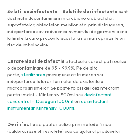
Solutii dezinfectante
–
Solutiile dezinfectante
sunt
destinate decontaminarii microbiene a obiectelor,
suprafetelor, obiectelor, mainilor etc. prin distrugerea,
indepartarea sau reducerea numarului de germeni pana
la limita la care prezenta acestora nu mai reprezinta un
risc de imbolnavire.
Curatenia si dezinfectia
efectuate corect pot realiza
o decontaminare de 95 – 99,9%. Pe de alta
parte,
sterilizarea
presupune distrugerea sau
indepartarea tuturor formelor de existenta a
microorganismelor. Se poate folosi gel dezinfectant
pentru maini – Klintensiv 500ml sau
dezinfectant
concentrat – Desogen 1000ml
ori
dezinfectant
instrumentar Klintensiv 1000ml
.
Dezinfectia
se poate realiza prin metode fizice
(caldura, raze ultraviolete) sau cu ajutorul produselor